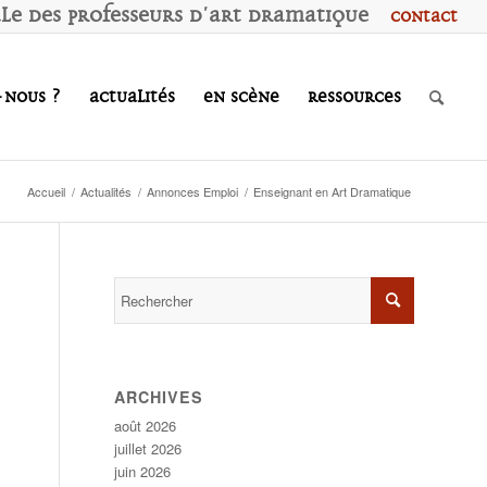
ale des
P
rofesseurs d'
A
rt
D
ramatique
Contact
-nous ?
Actualités
En scène
Ressources
Accueil
/
Actualités
/
Annonces Emploi
/
Enseignant en Art Dramatique
ARCHIVES
août 2026
juillet 2026
juin 2026