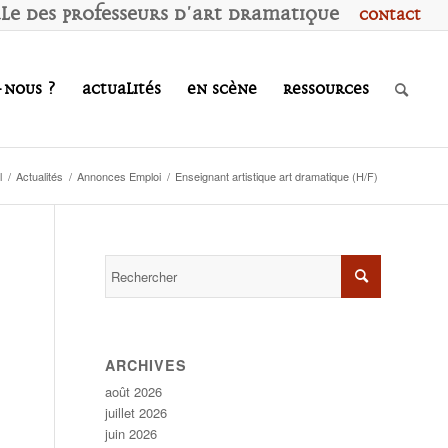
ale des
P
rofesseurs d'
A
rt
D
ramatique
Contact
-nous ?
Actualités
En scène
Ressources
l
/
Actualités
/
Annonces Emploi
/
Enseignant artistique art dramatique (H/F)
ARCHIVES
août 2026
juillet 2026
juin 2026