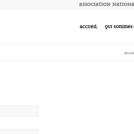
A
ssociation
N
ation
Accueil
Qui sommes
Accuei