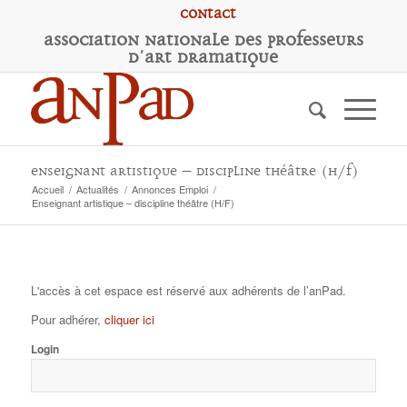
Contact
A
ssociation
N
ationale des
P
rofesseurs
d'
A
rt
D
ramatique
Enseignant artistique – discipline théâtre (H/F)
Accueil
/
Actualités
/
Annonces Emploi
/
Enseignant artistique – discipline théâtre (H/F)
L'accès à cet espace est réservé aux adhérents de l’anPad.
Pour adhérer,
cliquer ici
Login