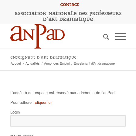
Contact
A
ssociation
N
ationale des
P
rofesseurs
d'
A
rt
D
ramatique
Enseignant d’Art dramatique
Accueil
/
Actualités
/
Annonces Emploi
/
Enseignant d’Art dramatique
L'accès à cet espace est réservé aux adhérents de l’anPad.
Pour adhérer,
cliquer ici
Login