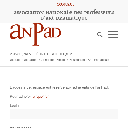
Contact
A
ssociation
N
ationale des
P
rofesseurs
d'
A
rt
D
ramatique
Enseignant d’Art Dramatique
Accueil
/
Actualités
/
Annonces Emploi
/
Enseignant d’Art Dramatique
L'accès à cet espace est réservé aux adhérents de l’anPad.
Pour adhérer,
cliquer ici
Login