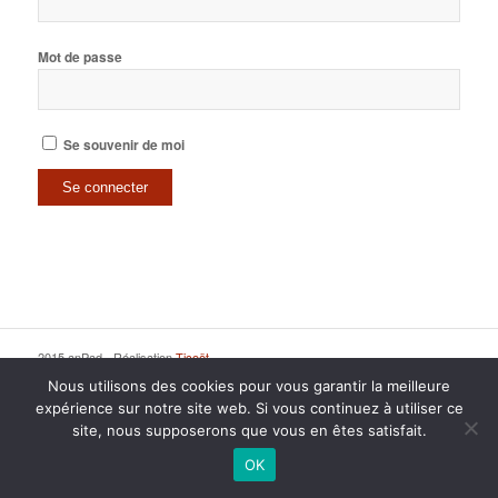
Mot de passe
Se souvenir de moi
2015 anPad - Réalisation
Ticoët
Mentions Légales
Nous écrire
Nous utilisons des cookies pour vous garantir la meilleure
expérience sur notre site web. Si vous continuez à utiliser ce
site, nous supposerons que vous en êtes satisfait.
OK