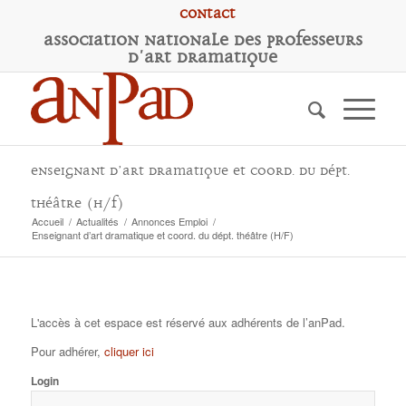
Contact
A
ssociation
N
ationale des
P
rofesseurs
d'
A
rt
D
ramatique
Enseignant d’art dramatique et coord. du dépt.
théâtre (H/F)
Accueil
/
Actualités
/
Annonces Emploi
/
Enseignant d’art dramatique et coord. du dépt. théâtre (H/F)
L'accès à cet espace est réservé aux adhérents de l’anPad.
Pour adhérer,
cliquer ici
Login