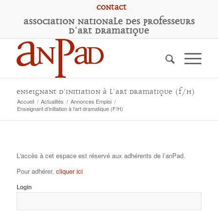
Contact
A
ssociation
N
ationale des
P
rofesseurs
d'
A
rt
D
ramatique
Enseignant d’initiation à l’art dramatique (F/H)
Accueil
/
Actualités
/
Annonces Emploi
/
Enseignant d’initiation à l’art dramatique (F/H)
L'accès à cet espace est réservé aux adhérents de l’anPad.
Pour adhérer,
cliquer ici
Login