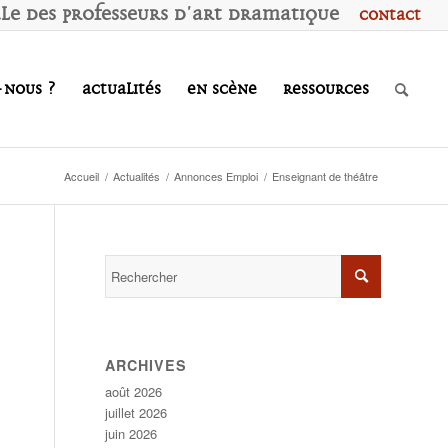
ale des
P
rofesseurs d'
A
rt
D
ramatique
Contact
-nous ?
Actualités
En scène
Ressources
Accueil
/
Actualités
/
Annonces Emploi
/
Enseignant de théâtre
ARCHIVES
août 2026
juillet 2026
juin 2026