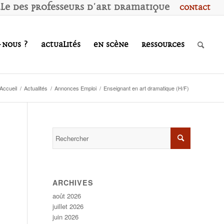
ale des
P
rofesseurs d'
A
rt
D
ramatique
Contact
-nous ?
Actualités
En scène
Ressources
Accueil
/
Actualités
/
Annonces Emploi
/
Enseignant en art dramatique (H/F)
ARCHIVES
août 2026
juillet 2026
juin 2026