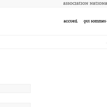
A
ssociation
N
ation
Accueil
Qui sommes