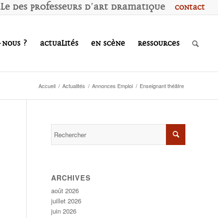
ale des
P
rofesseurs d'
A
rt
D
ramatique
Contact
-nous ?
Actualités
En scène
Ressources
Accueil
/
Actualités
/
Annonces Emploi
/
Enseignant théâtre
ARCHIVES
août 2026
juillet 2026
juin 2026