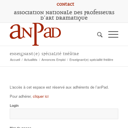
Contact
A
ssociation
N
ationale des
P
rofesseurs
d'
A
rt
D
ramatique
Enseignant(e) spécialité théâtre
Accueil
/
Actualités
/
Annonces Emploi
/
Enseignant(e) spécialité théâtre
L'accès à cet espace est réservé aux adhérents de l’anPad.
Pour adhérer,
cliquer ici
Login