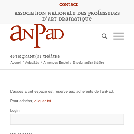
Contact
A
ssociation
N
ationale des
P
rofesseurs
d'
A
rt
D
ramatique
Enseignant(s) théâtre
Accueil
/
Actualités
/
Annonces Emploi
/
Enseignant(s) théâtre
L'accès à cet espace est réservé aux adhérents de l’anPad.
Pour adhérer,
cliquer ici
Login