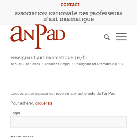
Contact
A
ssociation
N
ationale des
P
rofesseurs
d'
A
rt
D
ramatique
Enseignant Art Dramatique (H/F)
Accueil
/
Actualités
/
Annonces Emploi
/
Enseignant Art Dramatique (H/F)
L'accès à cet espace est réservé aux adhérents de l’anPad.
Pour adhérer,
cliquer ici
Login