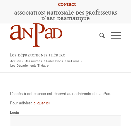
Contact
A
ssociation
N
ationale des
P
rofesseurs
d'
A
rt
D
ramatique
Les Départements Théatre
Accueil
/
Ressources
/
Publications
/
In-Folios
/
Les Départements Théatre
L'accès à cet espace est réservé aux adhérents de l’anPad.
Pour adhérer,
cliquer ici
Login