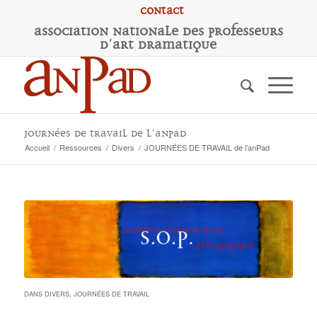
Contact
A
ssociation
N
ationale des
P
rofesseurs
d'
A
rt
D
ramatique
JOURNÉES DE TRAVAIL de l’anPad
Accueil
/
Ressources
/
Divers
/
JOURNÉES DE TRAVAIL de l’anPad
DANS
DIVERS
,
JOURNÉES DE TRAVAIL