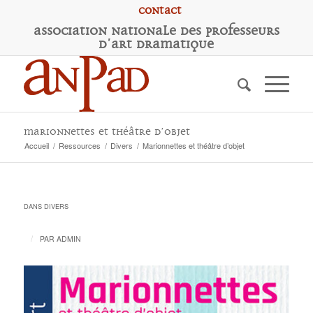
Contact
A
ssociation
N
ationale des
P
rofesseurs
d'
A
rt
D
ramatique
Marionnettes et théâtre d’objet
Accueil
/
Ressources
/
Divers
/
Marionnettes et théâtre d’objet
DANS
DIVERS
/
PAR
ADMIN