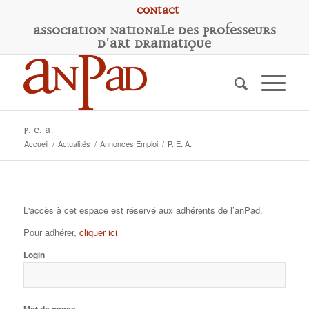
Contact
A
ssociation
N
ationale des
P
rofesseurs
d'
A
rt
D
ramatique
P. E. A.
Accueil
/
Actualités
/
Annonces Emploi
/
P. E. A.
L'accès à cet espace est réservé aux adhérents de l’anPad.
Pour adhérer,
cliquer ici
Login