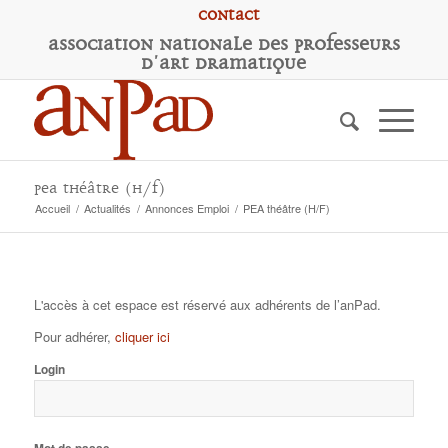
Contact
A
ssociation
N
ationale des
P
rofesseurs
d'
A
rt
D
ramatique
PEA théâtre (H/F)
Accueil
/
Actualités
/
Annonces Emploi
/
PEA théâtre (H/F)
L'accès à cet espace est réservé aux adhérents de l’anPad.
Pour adhérer,
cliquer ici
Login