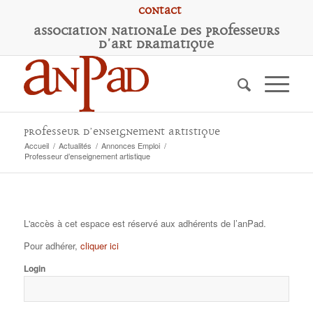
Contact
A
ssociation
N
ationale des
P
rofesseurs
d'
A
rt
D
ramatique
Professeur d’enseignement artistique
Accueil
/
Actualités
/
Annonces Emploi
/
Professeur d’enseignement artistique
L'accès à cet espace est réservé aux adhérents de l’anPad.
Pour adhérer,
cliquer ici
Login