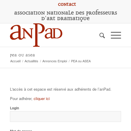
Contact
A
ssociation
N
ationale des
P
rofesseurs
d'
A
rt
D
ramatique
PEA ou ASEA
Accueil
/
Actualités
/
Annonces Emploi
/
PEA ou ASEA
L'accès à cet espace est réservé aux adhérents de l’anPad.
Pour adhérer,
cliquer ici
Login