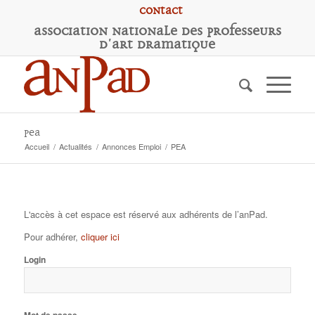
Contact
A
ssociation
N
ationale des
P
rofesseurs
d'
A
rt
D
ramatique
PEA
Accueil
/
Actualités
/
Annonces Emploi
/
PEA
L'accès à cet espace est réservé aux adhérents de l’anPad.
Pour adhérer,
cliquer ici
Login