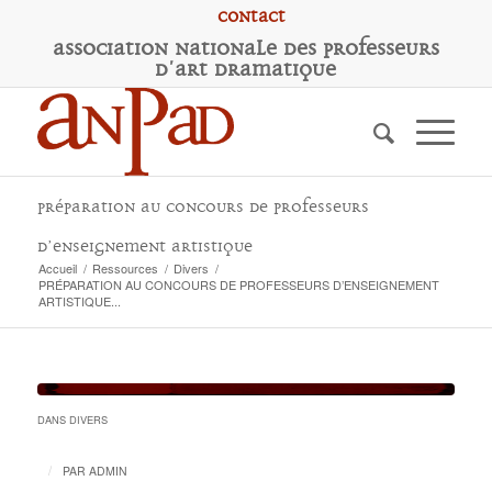
Contact
A
ssociation
N
ationale des
P
rofesseurs
d'
A
rt
D
ramatique
PRÉPARATION AU CONCOURS DE PROFESSEURS
D’ENSEIGNEMENT ARTISTIQUE
Accueil
/
Ressources
/
Divers
/
PRÉPARATION AU CONCOURS DE PROFESSEURS D’ENSEIGNEMENT
ARTISTIQUE...
DANS
DIVERS
/
PAR
ADMIN