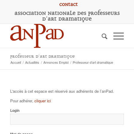
Contact
A
ssociation
N
ationale des
P
rofesseurs
d'
A
rt
D
ramatique
Professeur d’art dramatique
Accueil
/
Actualités
/
Annonces Emploi
/
Professeur d’art dramatique
L'accès à cet espace est réservé aux adhérents de l’anPad.
Pour adhérer,
cliquer ici
Login