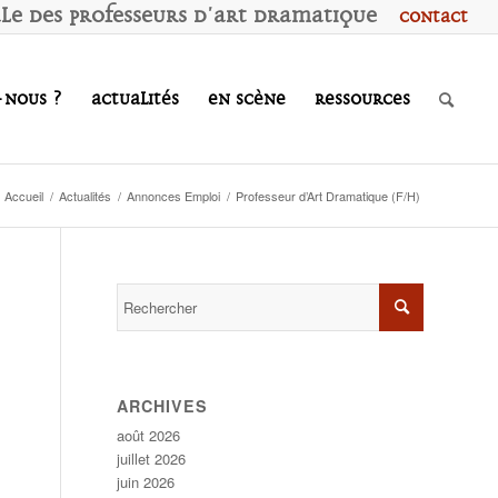
ale des
P
rofesseurs d'
A
rt
D
ramatique
Contact
-nous ?
Actualités
En scène
Ressources
Accueil
/
Actualités
/
Annonces Emploi
/
Professeur d’Art Dramatique (F/H)
ARCHIVES
août 2026
juillet 2026
juin 2026