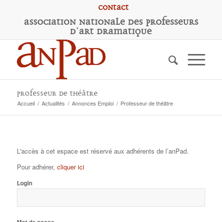
Contact
A
ssociation
N
ationale des
P
rofesseurs
d'
A
rt
D
ramatique
Professeur de théâtre
Accueil
/
Actualités
/
Annonces Emploi
/
Professeur de théâtre
L'accès à cet espace est réservé aux adhérents de l’anPad.
Pour adhérer,
cliquer ici
Login