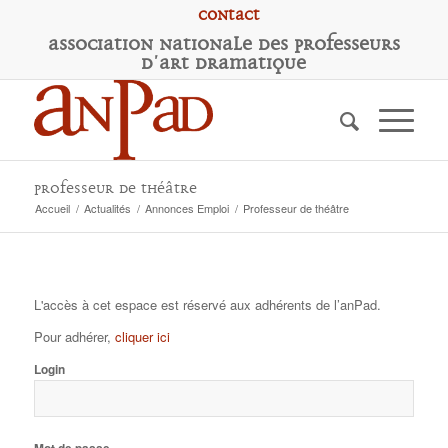
Contact
A
ssociation
N
ationale des
P
rofesseurs
d'
A
rt
D
ramatique
Professeur de théâtre
Accueil
/
Actualités
/
Annonces Emploi
/
Professeur de théâtre
L'accès à cet espace est réservé aux adhérents de l’anPad.
Pour adhérer,
cliquer ici
Login