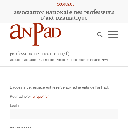
Contact
A
ssociation
N
ationale des
P
rofesseurs
d'
A
rt
D
ramatique
Professeur de théâtre (H/F)
Accueil
/
Actualités
/
Annonces Emploi
/
Professeur de théâtre (H/F)
L'accès à cet espace est réservé aux adhérents de l’anPad.
Pour adhérer,
cliquer ici
Login