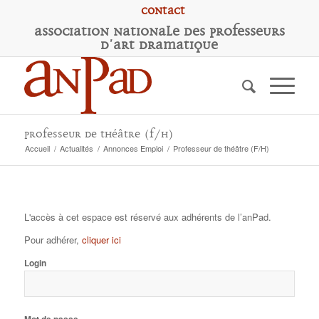
Contact
A
ssociation
N
ationale des
P
rofesseurs
d'
A
rt
D
ramatique
Professeur de théâtre (F/H)
Accueil
/
Actualités
/
Annonces Emploi
/
Professeur de théâtre (F/H)
L'accès à cet espace est réservé aux adhérents de l’anPad.
Pour adhérer,
cliquer ici
Login