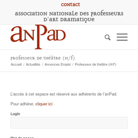
Contact
A
ssociation
N
ationale des
P
rofesseurs
d'
A
rt
D
ramatique
Professeur de théâtre (H/F)
Accueil
/
Actualités
/
Annonces Emploi
/
Professeur de théâtre (H/F)
L'accès à cet espace est réservé aux adhérents de l’anPad.
Pour adhérer,
cliquer ici
Login