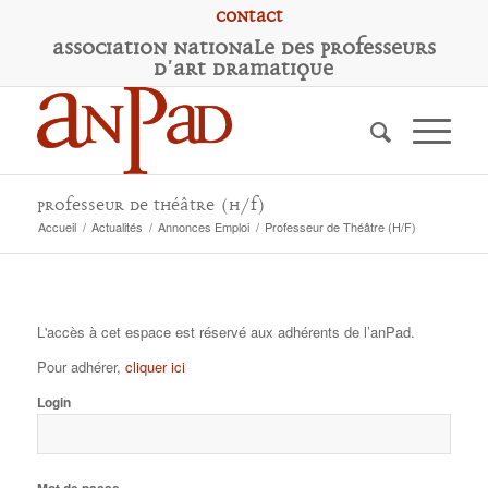
Contact
A
ssociation
N
ationale des
P
rofesseurs
d'
A
rt
D
ramatique
Professeur de Théâtre (H/F)
Accueil
/
Actualités
/
Annonces Emploi
/
Professeur de Théâtre (H/F)
L'accès à cet espace est réservé aux adhérents de l’anPad.
Pour adhérer,
cliquer ici
Login