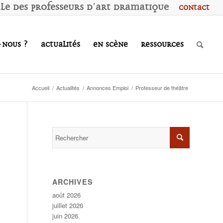
ale des
P
rofesseurs d'
A
rt
D
ramatique
Contact
-nous ?
Actualités
En scène
Ressources
Accueil
/
Actualités
/
Annonces Emploi
/
Professeur de théâtre
ARCHIVES
août 2026
juillet 2026
juin 2026