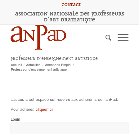
Contact
A
ssociation
N
ationale des
P
rofesseurs
d'
A
rt
D
ramatique
Professeur d’enseignement artistique
Accueil
/
Actualités
/
Annonces Emploi
/
Professeur d’enseignement artistique
L'accès à cet espace est réservé aux adhérents de l’anPad.
Pour adhérer,
cliquer ici
Login