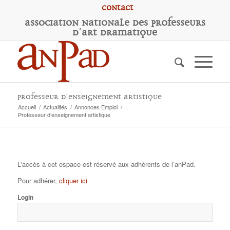
Contact
A
ssociation
N
ationale des
P
rofesseurs
d'
A
rt
D
ramatique
Professeur d’enseignement artistique
Accueil
/
Actualités
/
Annonces Emploi
/
Professeur d’enseignement artistique
L'accès à cet espace est réservé aux adhérents de l’anPad.
Pour adhérer,
cliquer ici
Login