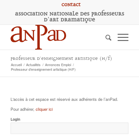
Contact
A
ssociation
N
ationale des
P
rofesseurs
d'
A
rt
D
ramatique
Professeur d’enseignement artistique (H/F)
Accueil
/
Actualités
/
Annonces Emploi
/
Professeur d’enseignement artistique (H/F)
L'accès à cet espace est réservé aux adhérents de l’anPad.
Pour adhérer,
cliquer ici
Login