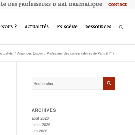
ale des
P
rofesseurs d'
A
rt
D
ramatique
Contact
-nous ?
Actualités
En scène
Ressources
Actualités
/
Annonces Emploi
/
Professeur des conservatoires de Paris (H/F)
ARCHIVES
août 2026
juillet 2026
juin 2026