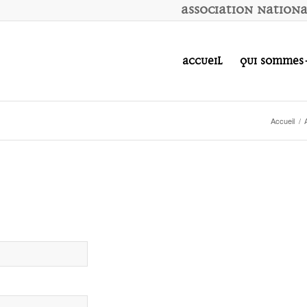
A
ssociation
N
ation
Accueil
Qui sommes
Accueil
/