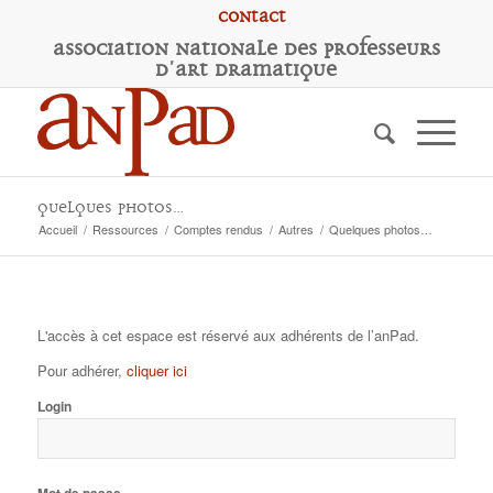
Contact
A
ssociation
N
ationale des
P
rofesseurs
d'
A
rt
D
ramatique
Quelques photos…
Accueil
/
Ressources
/
Comptes rendus
/
Autres
/
Quelques photos…
L'accès à cet espace est réservé aux adhérents de l’anPad.
Pour adhérer,
cliquer ici
Login