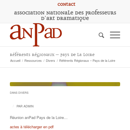
Contact
A
ssociation
N
ationale des
P
rofesseurs
d'
A
rt
D
ramatique
Référents Régionaux – Pays de la Loire
Accueil
/
Ressources
/
Divers
/
Référents Régionaux – Pays de la Loire
DANS
DIVERS
/
PAR
ADMIN
Réunion anPad Pays de la Loire…
actes à télécharger en pdf