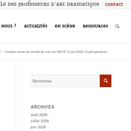
ale des
P
rofesseurs d'
A
rt
D
ramatique
Contact
-nous ?
Actualités
En scène
Ressources
P
/
Compte-rendu du comité de suivi du SNOP (3 juin 2024) et perspectives ...
ARCHIVES
août 2026
juillet 2026
juin 2026