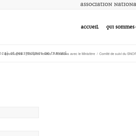
A
ssociation
N
ation
Accueil
Qui sommes
24) et perspectives de travail
/
Ressources
/
Comptes rendus
/
Relations avec le Ministère
/
Comité de suivi du SNO