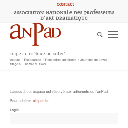
Contact
A
ssociation
N
ationale des
P
rofesseurs
d'
A
rt
D
ramatique
Stage au Théâtre du Soleil
Accueil
/
Ressources
/
Rencontres adhérents
/
Journées de travail
/
Stage au Théâtre du Soleil
L'accès à cet espace est réservé aux adhérents de l’anPad.
Pour adhérer,
cliquer ici
Login