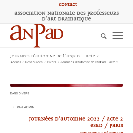
Contact
A
ssociation
N
ationale des
P
rofesseurs
d'
A
rt
D
ramatique
Journées d’automne de l’anPad – acte 2
Accueil
/
Ressources
/
Divers
/
Journées d’automne de l’anPad – acte 2
DANS
DIVERS
/
PAR
ADMIN
Journées d’Automne 2022 / acte 2
ESAD / Paris