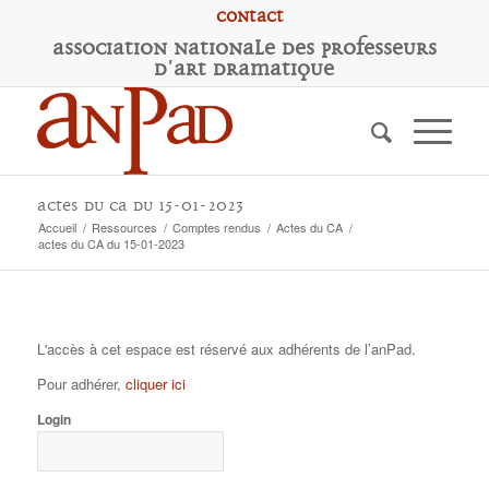
Contact
A
ssociation
N
ationale des
P
rofesseurs
d'
A
rt
D
ramatique
actes du CA du 15-01-2023
Accueil
/
Ressources
/
Comptes rendus
/
Actes du CA
/
actes du CA du 15-01-2023
L'accès à cet espace est réservé aux adhérents de l’anPad.
Pour adhérer,
cliquer ici
Login