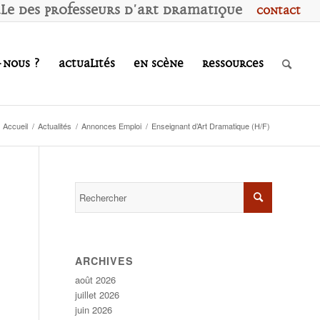
ale des
P
rofesseurs d'
A
rt
D
ramatique
Contact
-nous ?
Actualités
En scène
Ressources
Accueil
/
Actualités
/
Annonces Emploi
/
Enseignant d’Art Dramatique (H/F)
ARCHIVES
août 2026
juillet 2026
juin 2026