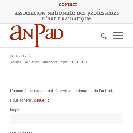
Contact
A
ssociation
N
ationale des
P
rofesseurs
d'
A
rt
D
ramatique
PEA (H/F)
Accueil
/
Actualités
/
Annonces Emploi
/
PEA (H/F)
L'accès à cet espace est réservé aux adhérents de l’anPad.
Pour adhérer,
cliquer ici
Login