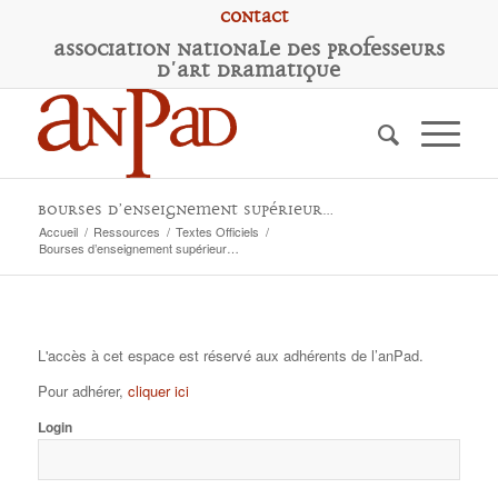
Contact
A
ssociation
N
ationale des
P
rofesseurs
d'
A
rt
D
ramatique
Bourses d’enseignement supérieur…
Accueil
/
Ressources
/
Textes Officiels
/
Bourses d’enseignement supérieur…
L'accès à cet espace est réservé aux adhérents de l’anPad.
Pour adhérer,
cliquer ici
Login