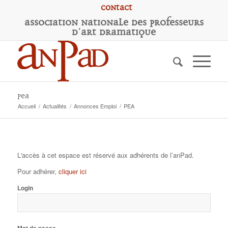
Contact
A
ssociation
N
ationale des
P
rofesseurs
d'
A
rt
D
ramatique
PEA
Accueil
/
Actualités
/
Annonces Emploi
/
PEA
L'accès à cet espace est réservé aux adhérents de l’anPad.
Pour adhérer,
cliquer ici
Login