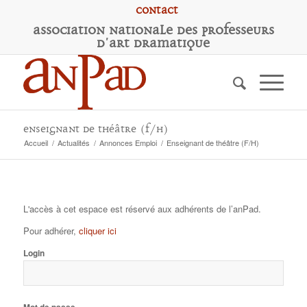
Contact
A
ssociation
N
ationale des
P
rofesseurs
d'
A
rt
D
ramatique
Enseignant de théâtre (F/H)
Accueil
/
Actualités
/
Annonces Emploi
/
Enseignant de théâtre (F/H)
L'accès à cet espace est réservé aux adhérents de l’anPad.
Pour adhérer,
cliquer ici
Login