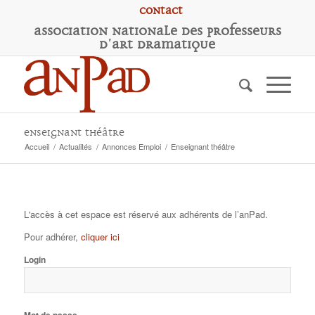
Contact
A
ssociation
N
ationale des
P
rofesseurs
d'
A
rt
D
ramatique
Enseignant théâtre
Accueil
/
Actualités
/
Annonces Emploi
/
Enseignant théâtre
L'accès à cet espace est réservé aux adhérents de l’anPad.
Pour adhérer,
cliquer ici
Login