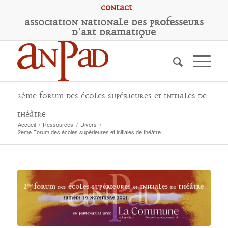
Contact
A
ssociation
N
ationale des
P
rofesseurs
d'
A
rt
D
ramatique
2ème Forum des écoles supérieures et initiales de
théâtre
Accueil
/
Ressources
/
Divers
/
2ème Forum des écoles supérieures et initiales de théâtre