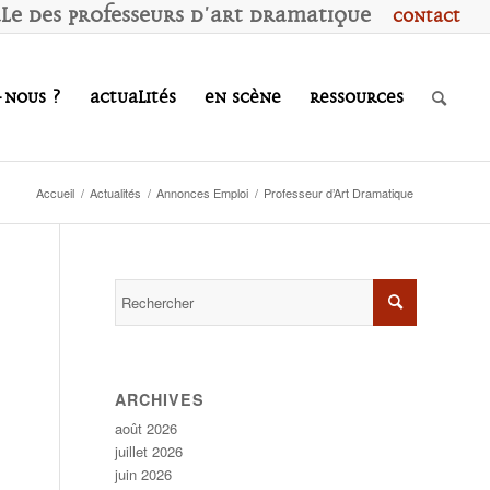
ale des
P
rofesseurs d'
A
rt
D
ramatique
Contact
-nous ?
Actualités
En scène
Ressources
Accueil
/
Actualités
/
Annonces Emploi
/
Professeur d’Art Dramatique
ARCHIVES
août 2026
juillet 2026
juin 2026