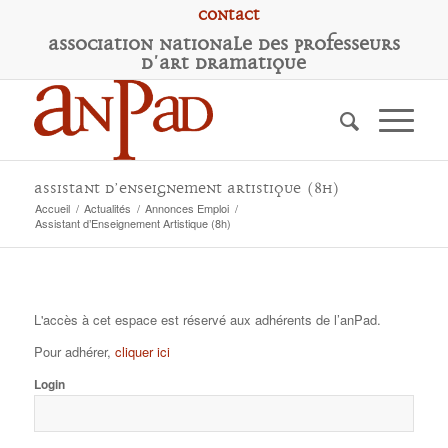
Contact
A
ssociation
N
ationale des
P
rofesseurs
d'
A
rt
D
ramatique
Assistant d’Enseignement Artistique (8h)
Accueil
/
Actualités
/
Annonces Emploi
/
Assistant d’Enseignement Artistique (8h)
L'accès à cet espace est réservé aux adhérents de l’anPad.
Pour adhérer,
cliquer ici
Login